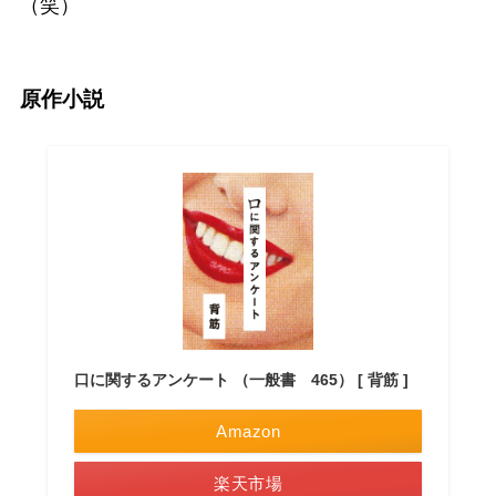
（笑）
原作小説
口に関するアンケート （一般書 465） [ 背筋 ]
Amazon
楽天市場