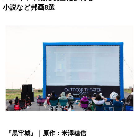
小説など邦画8選
『黒牢城』｜原作：米澤穂信