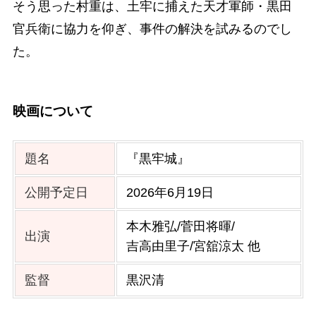
そう思った村重は、土牢に捕えた天才軍師・黒田
官兵衛に協力を仰ぎ、事件の解決を試みるのでし
た。
映画について
題名
『黒牢城』
公開予定日
2026年6月19日
本木雅弘/菅田将暉/
出演
吉高由里子/宮舘涼太 他
監督
黒沢清