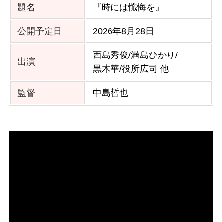
題名
『時には懺悔を』
公開予定日
2026年8月28日
西島秀俊/満島ひかり/
出演
黒木華/役所広司 他
監督
中島哲也