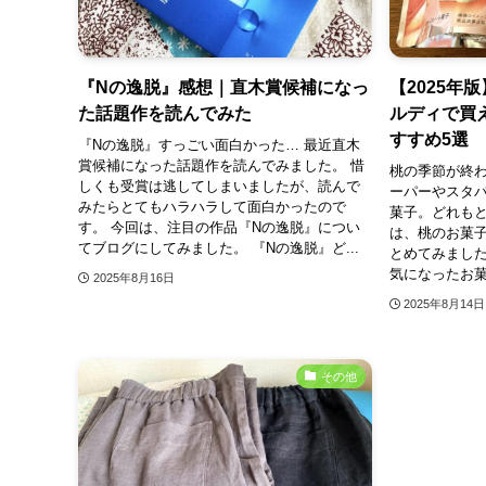
『Nの逸脱』感想｜直木賞候補になっ
【2025年
た話題作を読んでみた
ルディで買
すすめ5選
『Nの逸脱』すっごい面白かった… 最近直木
賞候補になった話題作を読んでみました。 惜
桃の季節が終わ
しくも受賞は逃してしまいましたが、読んで
ーパーやスタ
みたらとてもハラハラして面白かったので
菓子。どれもと
す。 今回は、注目の作品『Nの逸脱』につい
は、桃のお菓
てブログにしてみました。 『Nの逸脱』ど...
とめてみました
気になったお菓
2025年8月16日
2025年8月14日
その他