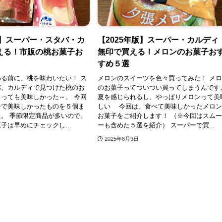
版】スーパー・スタバ・カ
【2025年版】スーパー・カルディ
える！市販の桃お菓子お
無印で買える！メロンのお菓子お
すめ５選
る前に、桃を味わいたい！ ス
メロンのスイーツを色々買ってみた！ メ
バ、カルディで見つけた桃のお
のお菓子ってついつい買ってしまうんです
っても美味しかった～。 今回
夏を感じられるし、やっぱりメロンって美
子で美味しかったものを５個ま
しい 今回は、食べて美味しかったメロ
。 季節限定商品が多いので、
お菓子をご紹介します！ （※今回はスム
子は早めにチェックし...
ーも含めた５選を紹介） スーパーで買...
2025年8月9日