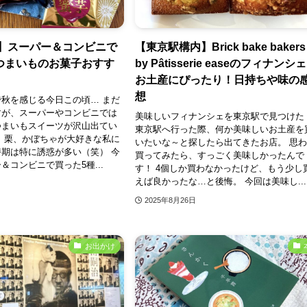
版】スーパー＆コンビニで
【東京駅構内】Brick bake bakers
つまいものお菓子おすす
by Pâtisserie easeのフィナンシ
お土産にぴったり！日持ちや味の
想
秋を感じる今日この頃… まだ
すが、スーパーやコンビニでは
美味しいフィナンシェを東京駅で見つけた
つまいもスイーツが沢山出てい
東京駅へ行った際、何か美味しいお土産を
、栗、かぼちゃが大好きな私に
いたいな～と探したら出てきたお店。 思
期は特に誘惑が多い（笑） 今
買ってみたら、すっごく美味しかったんで
＆コンビニで買った5種...
す！ 4個しか買わなかったけど、もう少し
えば良かったな…と後悔。 今回は美味し...
2025年8月26日
お出かけ