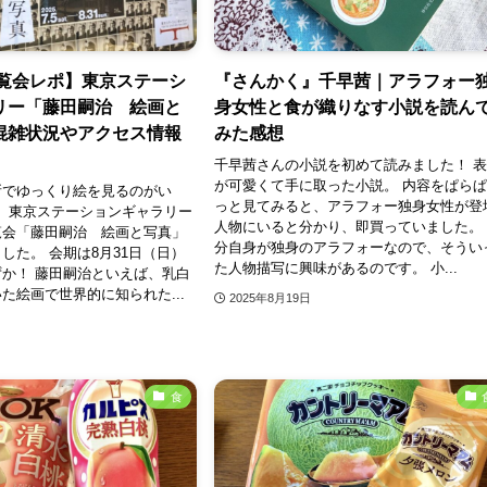
展覧会レポ】東京ステーシ
『さんかく』千早茜｜アラフォー
リー「藤田嗣治 絵画と
身女性と食が織りなす小説を読ん
混雑状況やアクセス情報
みた感想
千早茜さんの小説を初めて読みました！ 
が可愛くて手に取った小説。 内容をぱら
所でゆっくり絵を見るのがい
っと見てみると、アラフォー独身女性が登
年夏、東京ステーションギャラリー
人物にいると分かり、即買っていました。
覧会「藤田嗣治 絵画と写真」
分自身が独身のアラフォーなので、そうい
した。 会期は8月31日（日）
た人物描写に興味があるのです。 小...
か！ 藤田嗣治といえば、乳白
た絵画で世界的に知られた...
2025年8月19日
食