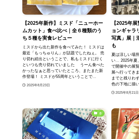
【2025年新作】ミスド「ニューホー
【2025年
ムカット」食べ比べ｜全６種類のう
ョンギャラ
ち５種を実食レビュー
写真」展｜
も
ミスドから出た新作を食べてみた！ ミスドは
最近「もっちゅりん」が話題でしたねぇ。 売
夏は涼しい場
り切れ続出ということで、私もミスドに行く
い… 2025
といつも売り切れていました うーん食べた
で開催中の展
かったなぁと思っていたところ、またまた新
展へ行ってきま
作登場！ ミスドが55周年ということで...
までと残りわず
色の下地に描い
2025年8月23日
2025年8月21日
本