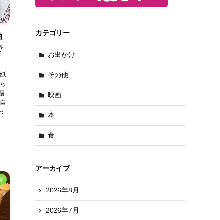
カテゴリー
独
で
お出かけ
表紙
その他
ぱら
場
映画
 自
っ
本
食
アーカイブ
食
2026年8月
2026年7月