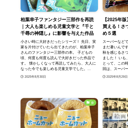
柏葉幸子ファンタジー三部作を再読
【2025年
｜大人も楽しめる児童文学と『千と
買える！さ
千尋の神隠し』に影響を与えた作品
め５選
小さい時に大好きだったシリーズ！ 先日、実
スーパーなどで
家を片付けていたら出てきたのが、柏葉幸子
まだ暑いんで
さんのファンタジー三部作の本。 子どもの
秋を感じるさ
頃、何度も何度も読んで大好きだった作品で
ました！ いも
す。 懐かしくなって再読してみたら、大人に
とって、この時
なった今でも楽しめる児童文学でした。...
回は、スーパー
2025年8月30日
2025年8月29日
食