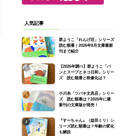
人気記事
群ようこ「れんげ荘」シリーズ
読む順番｜2026年8月文庫最新
刊まで紹介
【2026年調べ】群ようこ「パ
ンとスープとネコ日和」シリー
ズ 読む順番と映像化は？
小川糸「ツバキ文具店」シリー
ズ 読む順番は？2026年に最
新刊の文庫版が発売！
『すーちゃん』（益田ミリ）シ
リーズ読む順番は？年齢の変化
も解説