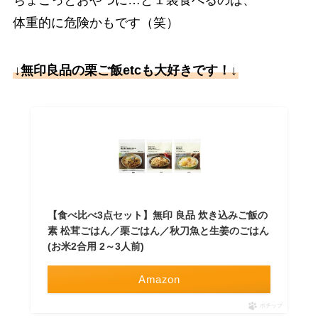
体重的に危険かもです（笑）
↓無印良品の栗ご飯etcも大好きです！↓
【食べ比べ3点セット】無印 良品 炊き込みご飯の
素 松茸ごはん／栗ごはん／秋刀魚と生姜のごはん
(お米2合用 2～3人前)
Amazon
ポチップ